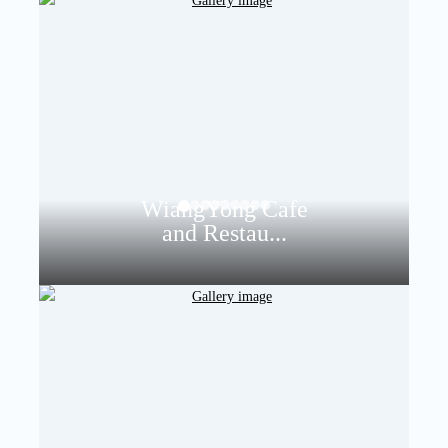
WiangYong Cafe
and Restau...