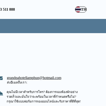
3 511 888
TH
grandpahotellamphun@hotmail.com
ส่งอีเมลถึงเรา:
คุณไม่มีเวลาสำหรับการโทร? ต้องการจองห้องพักอย่าง
รวดเร็วและมั่นใจว่าจะพร้อมในเวลาที่กำหนดหรือไม่?
กรุณาใช้แบบฟอร์มการจองออนไลน์และรับราคาที่ดีที่สุด!