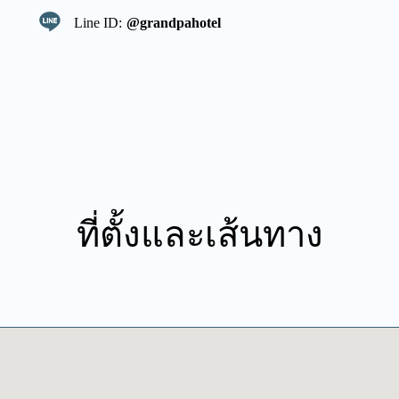
Line ID:
@grandpahotel
ที่ตั้งและเส้นทาง