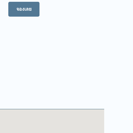
จองเลย