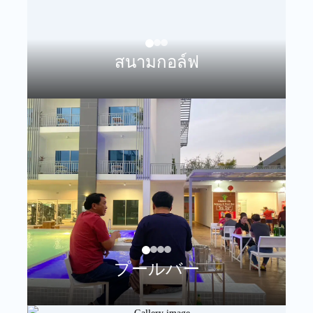
สนามกอล์ฟ
プールバー