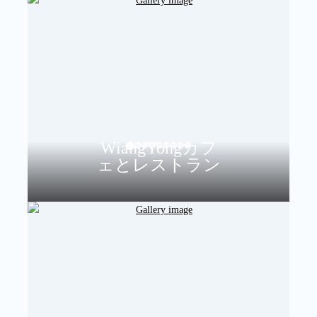
WiangYongカフ
ェとレストラン