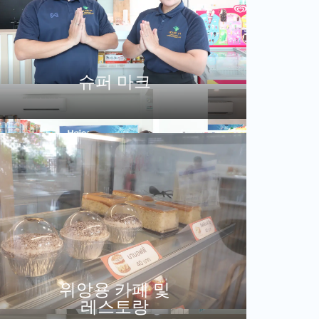
슈퍼 마크
위앙용 카페 및
레스토랑