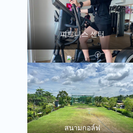
피트니스 센터
สนามกอล์ฟ