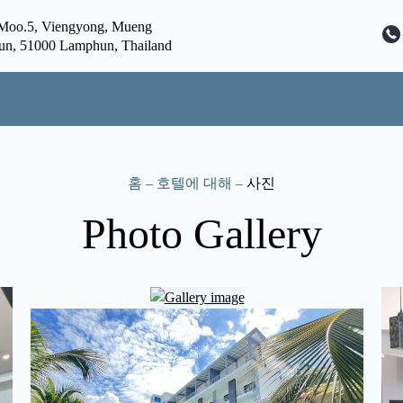
,Moo.5, Viengyong, Mueng
n, 51000 Lamphun, Thailand
홈
–
호텔에 대해
–
사진
Photo Gallery