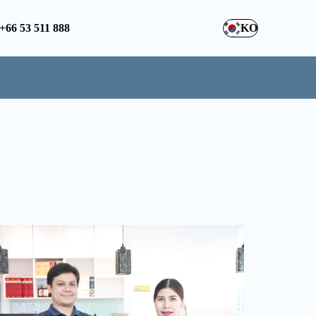
+66 53 511 888
KO