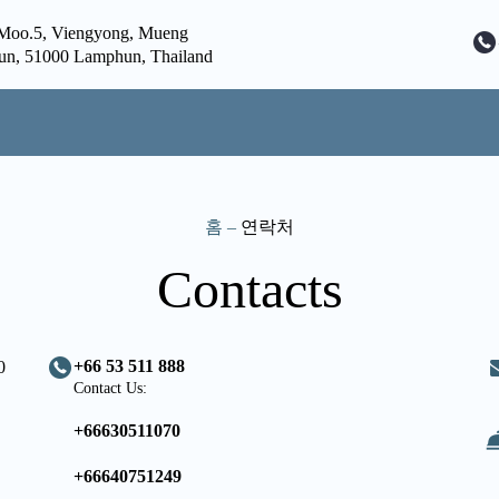
,Moo.5, Viengyong, Mueng
n, 51000 Lamphun, Thailand
홈
–
연락처
Contacts
+66 53 511 888
0
Contact Us:
+66630511070
+66640751249