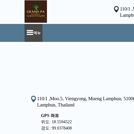
110/1 
Lamphu
메뉴
110/1 ,Moo.5, Viengyong, Mueng Lamphun, 5100
Lamphun, Thailand
GPS 좌표
위도: 18.5594522
경도: 99.0378408